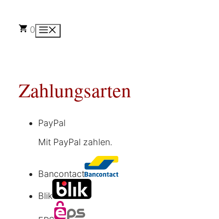
Zum
Inhalt
springen
0
Menü
Zahlungsarten
PayPal
Mit PayPal zahlen.
Bancontact
Blik