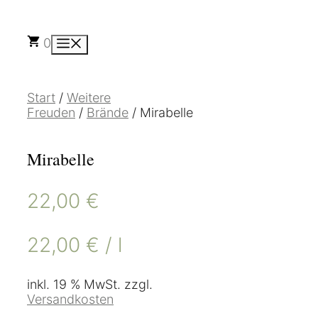
Zum
Inhalt
springen
0
Menü
Start
/
Weitere
Freuden
/
Brände
/ Mirabelle
Mirabelle
22,00
€
22,00
€
/
l
inkl. 19 % MwSt.
zzgl.
Versandkosten