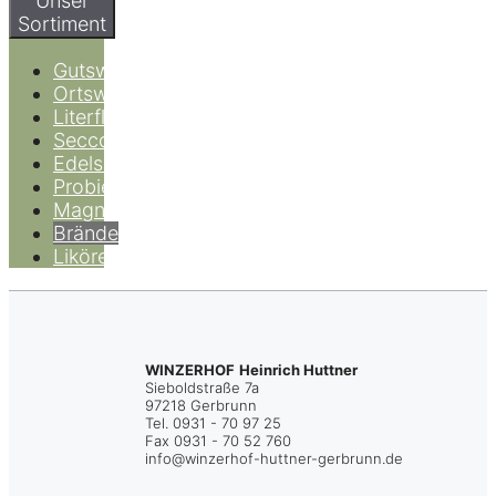
Unser
Sortiment
Gutsweine
Ortsweine
Literflaschen
Secco
Edelsüß
Probierpakete
Magnumflaschen
Brände
Liköre
WINZERHOF
Heinrich Huttner
Sieboldstraße 7a
97218 Gerbrunn
Tel. 0931 - 70 97 25
Fax 0931 - 70 52 760
info@winzerhof-huttner-gerbrunn.de