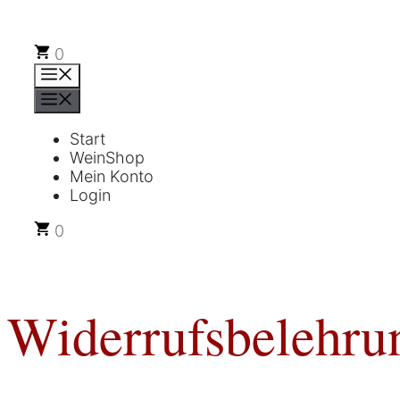
Zum
Inhalt
springen
0
Menü
Menü
Start
WeinShop
Mein Konto
Login
0
Widerrufsbelehru